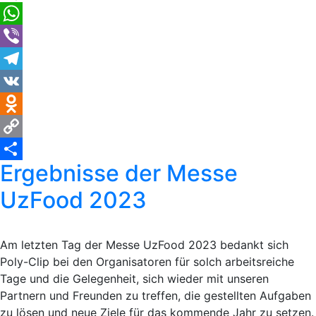
WhatsApp
Viber
Telegram
VK
Odnoklassniki
Copy
Ergebnisse der Messe
Link
Отправить
UzFood 2023
Am letzten Tag der Messe UzFood 2023 bedankt sich
Poly-Clip bei den Organisatoren für solch arbeitsreiche
Tage und die Gelegenheit, sich wieder mit unseren
Partnern und Freunden zu treffen, die gestellten Aufgaben
zu lösen und neue Ziele für das kommende Jahr zu setzen.