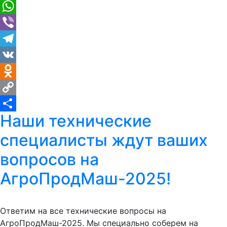
WhatsApp
Viber
Telegram
VK
Odnoklassniki
Copy
Наши технические
Link
Отправить
специалисты ждут ваших
вопросов на
АгроПродМаш-2025!
Ответим на все технические вопросы на
АгроПродМаш-2025. Мы специально соберем на