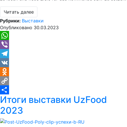
Читать далее
Рубрики:
Выставки
Опубликовано
30.03.2023
WhatsApp
Viber
Telegram
VK
Odnoklassniki
Copy
Итоги выставки UzFood
Link
Отправить
2023