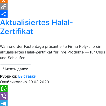
Odnoklassniki
Copy
Aktualisiertes Halal-
Link
Отправить
Zertifikat
Während der Fastentage präsentierte Firma Poly-clip ein
aktualisiertes Halal-Zertifikat für ihre Produkte — für Clips
und Schlaufen.
Читать далее
Рубрики:
Выставки
Опубликовано
29.03.2023
WhatsApp
Viber