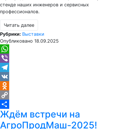
стенде наших инженеров и сервисных
профессионалов.
Читать далее
Рубрики:
Выставки
Опубликовано
18.09.2025
WhatsApp
Viber
Telegram
VK
Odnoklassniki
Copy
Ждём встречи на
Link
Отправить
АгроПродМаш-2025!