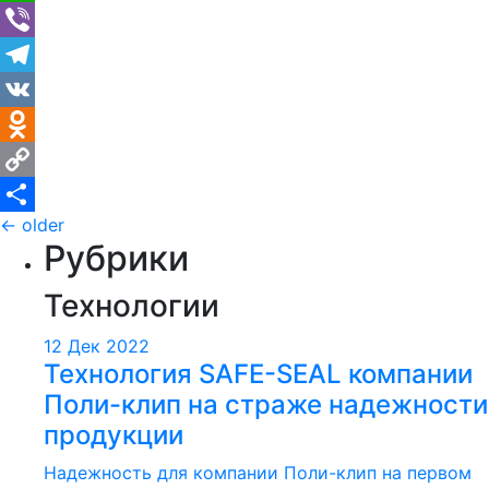
WhatsApp
Viber
Telegram
VK
Odnoklassniki
Copy
Навигация
←
older
Link
Отправить
Рубрики
по
Технологии
записям
12 Дек 2022
Технология SAFE-SEAL компании
Поли-клип на страже надежности
продукции
Надежность для компании Поли-клип на первом