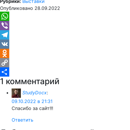
Рубрики:
Выставки
Опубликовано
28.09.2022
WhatsApp
Viber
Telegram
VK
Odnoklassniki
Copy
1 комментарий
Link
Отправить
StudyDocx
:
09.10.2022 в 21:31
Спасибо за сайт!!!
Ответить