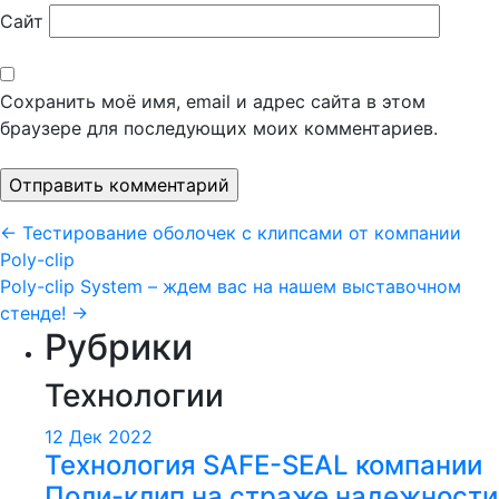
Сайт
Сохранить моё имя, email и адрес сайта в этом
браузере для последующих моих комментариев.
Навигация
←
Тестирование оболочек с клипсами от компании
Poly-clip
по
Poly-clip System – ждем ваc на нашем выставочном
записям
стенде!
→
Рубрики
Технологии
12 Дек 2022
Технология SAFE-SEAL компании
Поли-клип на страже надежности