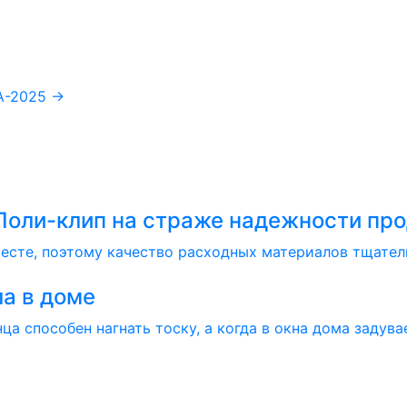
FA-2025
→
Поли-клип на страже надежности пр
сте, поэтому качество расходных материалов тщательн
а в доме
 способен нагнать тоску, а когда в окна дома задувае