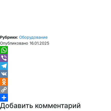
Рубрики:
Оборудование
Опубликовано
16.01.2025
WhatsApp
Viber
Telegram
VK
Odnoklassniki
Copy
Добавить комментарий
Link
Отправить