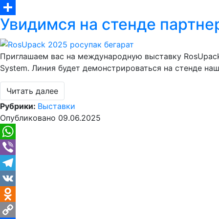
Copy
Увидимся на стенде партне
Link
Отправить
Приглашаем вас на международную выставку RosUpack, 
System. Линия будет демонстрироваться на стенде наш
Читать далее
Рубрики:
Выставки
Опубликовано
09.06.2025
WhatsApp
Viber
Telegram
VK
Odnoklassniki