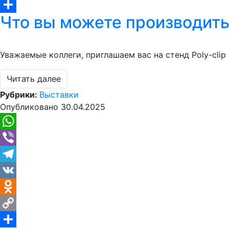
Copy
Что вы можете производить 
Link
Отправить
Уважаемые коллеги, приглашаем вас на стенд Poly-clip 
Читать далее
Рубрики:
Выставки
Опубликовано
30.04.2025
WhatsApp
Viber
Telegram
VK
Odnoklassniki
Copy