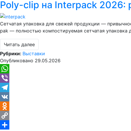
Poly-clip на Interpack 2026
Link
Отправить
Сетчатая упаковка для свежей продукции — привычное 
pak — полностью компостируемая сетчатая упаковка д
Читать далее
Рубрики:
Выставки
Опубликовано
29.05.2026
WhatsApp
Viber
Telegram
VK
Odnoklassniki
Copy