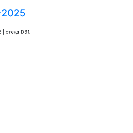
A-2025
 | стенд D81.