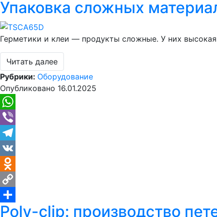
Упаковка сложных материало
Link
Отправить
Герметики и клеи — продукты сложные. У них высокая
Читать далее
Рубрики:
Оборудование
Опубликовано
16.01.2025
WhatsApp
Viber
Telegram
VK
Odnoklassniki
Copy
Poly-clip: производство пе
Link
Отправить